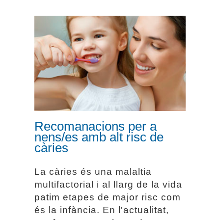
Recomanacions per a
nens/es amb alt risc de
càries
Recomanacions per a
nens/es amb alt risc de
càries
La càries és una malaltia
multifactorial i al llarg de la vida
patim etapes de major risc com
és la infància. En l'actualitat,