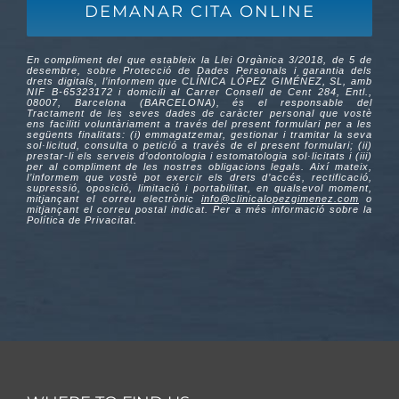
En compliment del que estableix la Llei Orgànica 3/2018, de 5 de
desembre, sobre Protecció de Dades Personals i garantia dels
drets digitals, l’informem que CLÍNICA LÓPEZ GIMÉNEZ, SL, amb
NIF B-65323172 i domicili al Carrer Consell de Cent 284, Entl.,
08007, Barcelona (BARCELONA), és el responsable del
Tractament de les seves dades de caràcter personal que vostè
ens faciliti voluntàriament a través del present formulari per a les
següents finalitats: (i) emmagatzemar, gestionar i tramitar la seva
sol·licitud, consulta o petició a través de el present formulari; (ii)
prestar-li els serveis d’odontologia i estomatologia sol·licitats i (iii)
per al compliment de les nostres obligacions legals. Així mateix,
l’informem que vostè pot exercir els drets d’accés, rectificació,
supressió, oposició, limitació i portabilitat, en qualsevol moment,
mitjançant el correu electrònic
info@clinicalopezgimenez.com
o
mitjançant el correu postal indicat. Per a més informació sobre la
Política de Privacitat
.