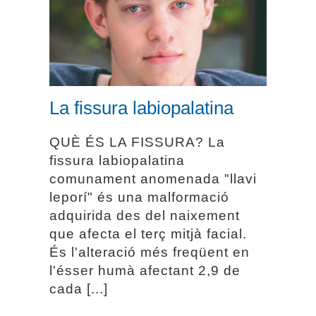
La fissura labiopalatina
La fissura labiopalatina
QUÈ ÉS LA FISSURA? La
fissura labiopalatina
comunament anomenada "llavi
leporí" és una malformació
adquirida des del naixement
que afecta el terç mitjà facial.
És l'alteració més freqüent en
l'ésser humà afectant 2,9 de
cada [...]