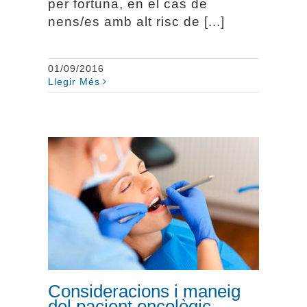
per fortuna, en el cas de
nens/es amb alt risc de [...]
01/09/2016
Llegir Més
Consideracions i
maneig del pacient
oncològic
Consideracions i maneig
del pacient oncològic