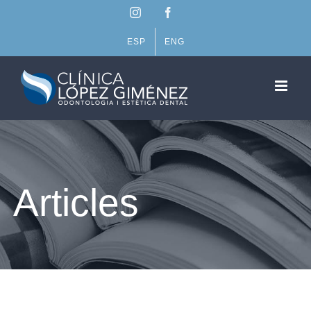
Skip
Instagram
Facebook
to
content
ESP
ENG
Articles