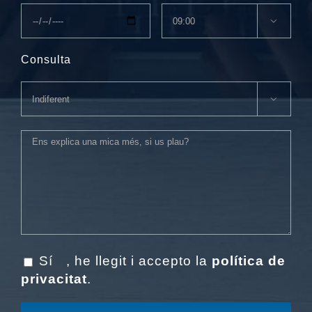

Consulta

Sí
, he llegit i accepto la
política de
privacitat
.