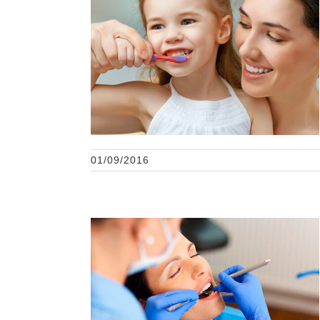
Recomendaciones para
niños/as con alto riesgo
de caries
01/09/2016
Consideraciones y
manejo del paciente
oncológico