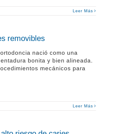
Leer Más
es removibles
todoncia nació como una
dentadura bonita y bien alineada.
 procedimientos mecánicos para
Leer Más
lto riesgo de caries