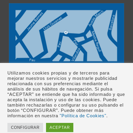
Utilizamos cookies propias y de terceros para
mejorar nuestros servicios y mostrarle publicidad
relacionada con sus preferencias mediante el
análisis de sus hábitos de navegación. Si pulsa
“ACEPTAR” se entiende que ha sido informado y que
acepta la instalación y uso de las cookies. Puede
también rechazarlas o configurar su uso pulsando el
Clínica López Giménez © 1982-
2026 • Tel.: 93 487 77 04 •
botón “CONFIGURAR”. Puede obtener más
info@clinicalopezgimenez.com
| Entidad colaboradora
información en nuestra
"Política de Cookies"
.
de la
Fundació Nen Déu
|
Financiación
|
Aviso
Legal
|
Política de Privacidad
|
Política de
CONFIGURAR
ACEPTAR
cookies
|
Normas de uso de redes sociales
| Web
desarrollada por
Fosbury