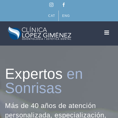
Saltar
Instagram
Facebook
al
contenido
CAT
ENG
Expertos
en
Sonrisas
Más de 40 años de atención
personalizada, especialización,