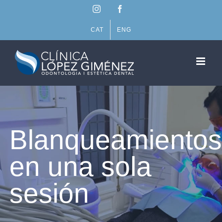
Saltar
Instagram
Facebook
al
contenido
CAT
ENG
Blanqueamiento
en una sola
sesión