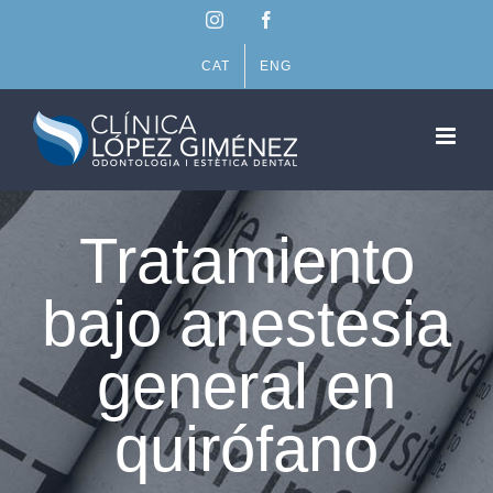
Saltar
Instagram
Facebook
al
contenido
CAT
ENG
Tratamiento
bajo anestesia
general en
quirófano