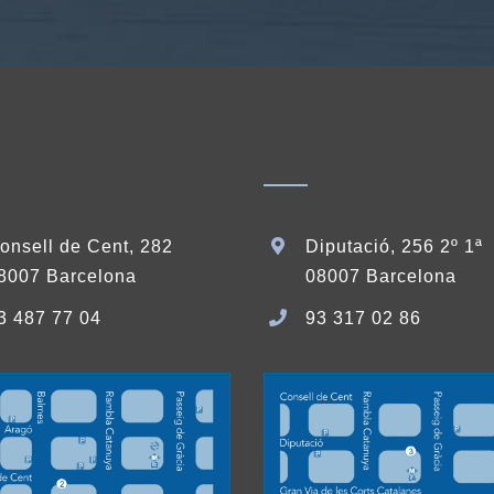
onsell de Cent, 282
Diputació, 256 2º 1ª
8007 Barcelona
08007 Barcelona
3 487 77 04
93 317 02 86