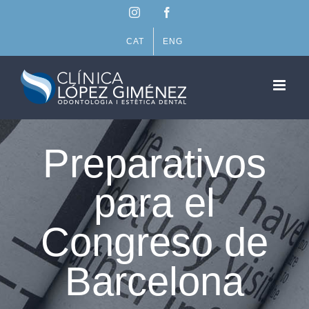
Saltar
Instagram
Facebook
al
contenido
CAT
ENG
Preparativos
para el
Congreso de
Barcelona