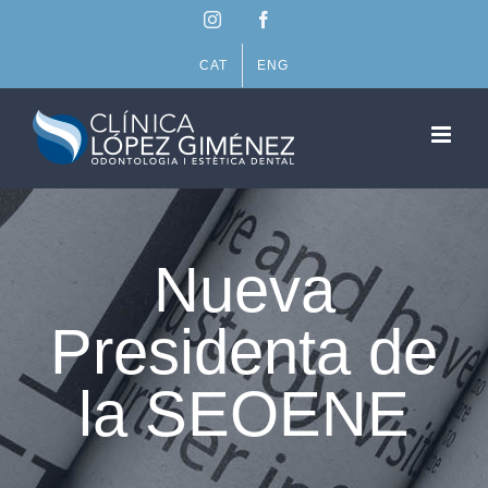
Saltar
Instagram
Facebook
al
contenido
CAT
ENG
Nueva
Presidenta de
la SEOENE