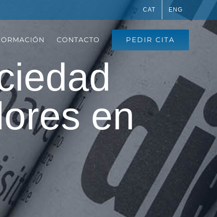
CAT
ENG
PEDIR CITA
FORMACIÓN
CONTACTO
ciedad
dores en