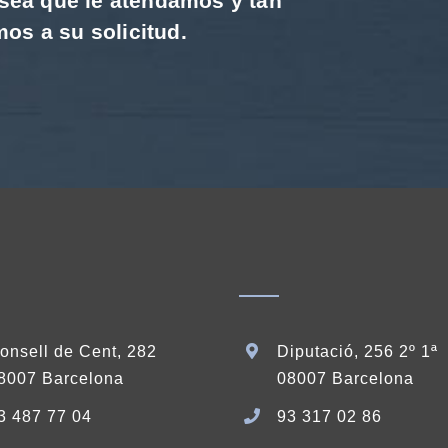
sea que le atendamos y tan
s a su solicitud.
onsell de Cent, 282
Diputació, 256 2º 1ª
8007 Barcelona
08007 Barcelona
3 487 77 04
93 317 02 86