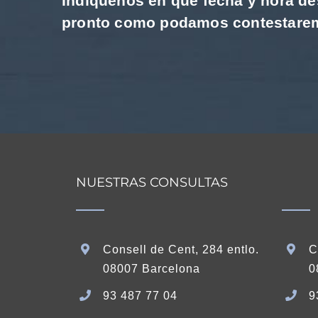
Indíquenos en qué fecha y hora de
pronto como podamos contestaremo
NUESTRAS CONSULTAS
Consell de Cent, 284 entlo.
C
08007 Barcelona
0
93 487 77 04
9