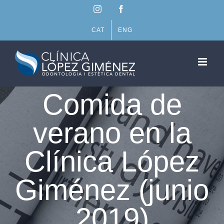
Saltar
Instagram
Facebook
al
contenido
CAT
ENG
Comida de
verano en la
Clínica López
Giménez (junio
2019)