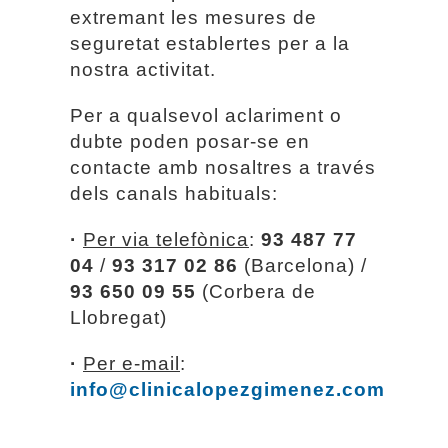
extremant les mesures de
seguretat establertes per a la
nostra activitat.
Per a qualsevol aclariment o
dubte poden posar-se en
contacte amb nosaltres a través
dels canals habituals:
·
Per via telefònica
:
93 487 77
04
/
93 317 02 86
(Barcelona) /
93 650 09 55
(Corbera de
Llobregat)
·
Per e-mail
:
info@clinicalopezgimenez.com