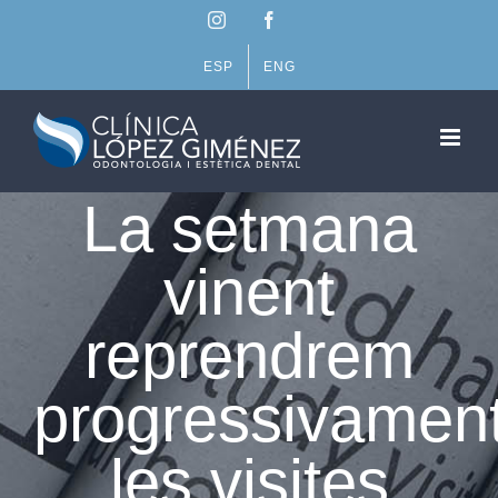
Skip
Instagram
Facebook
to
content
ESP
ENG
La setmana
vinent
reprendrem
progressivamen
les visites