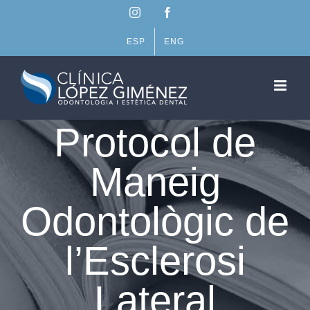
Skip
Instagram
Facebook
to
content
ESP
ENG
Protocol de
Maneig
Odontològic de
l’Esclerosi
Lateral