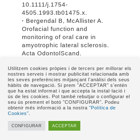
10.1111/j.1754-
4505.1993.tb01475.x.
·
Bergendal B, McAllister A.
Orofacial function and
monitoring of oral care in
amyotrophic lateral sclerosis.
Acta OdontolScand.
2017;75:179-185. doi:
Utilitzem cookies pròpies i de tercers per millorar els
10.1080/00016357.2016.1276212.
nostres serveis i mostrar publicitat relacionada amb
·
Erriu M, Pili FM, Denotti G,
les seves preferències mitjançant l'anàlisi dels seus
Garau V. Black hairytongue in a
hàbits de navegació. Si prem "ACCEPTAR" s'entén
que ha estat informat i que accepta la instal·lació i
patient with amyotrophic lateral
ús de les cookies. Pot també rebutjar o configurar el
sclerosis. J
seu ús prement el botó "CONFIGURAR". Podeu
obtenir més informació a la nostra
"Política de
IntSocPrevCommunityDent.
Cookies"
.
2016;6:80-3. doi: 10.4103/2231-
0762.175408.
CONFIGURAR
ACCEPTAR
·
Hwang WJ, Huang K, Huang