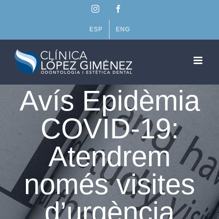
Skip
Instagram
Facebook
to
content
ESP
ENG
Avís Epidèmia
COVID-19:
Atendrem
només visites
d’urgència