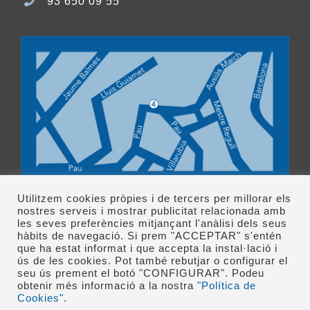
93 650 09 55
Utilitzem cookies pròpies i de tercers per millorar els
nostres serveis i mostrar publicitat relacionada amb
les seves preferències mitjançant l'anàlisi dels seus
hàbits de navegació. Si prem "ACCEPTAR" s'entén
que ha estat informat i que accepta la instal·lació i
ús de les cookies. Pot també rebutjar o configurar el
seu ús prement el botó "CONFIGURAR". Podeu
Clínica López Giménez © 1982-
2026 • Tel.: 93 487 77 04 •
obtenir més informació a la nostra
"Política de
info@clinicalopezgimenez.com
| Entitat col·laboradora
Cookies"
.
de la
Fundació Nen Déu
|
Finançament
|
Avís