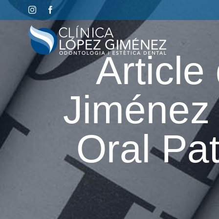
Skip
Instagram
Facebook
to
content
Article
Jiménez 
Oral Pat