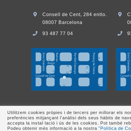
Consell de Cent, 284 entlo.
C
08007 Barcelona
0
93 487 77 04
9
Utilitzem cookies pròpies i de tercers per millorar els n
preferències mitjançant l'anàlisi dels seus hàbits de n
Clínica López Giménez © 1982-
2026 • Tel.: 93 487 7
accepta la instal·lació i ús de les cookies. Pot també 
Legal
|
Política de Privacitat
|
Política de
Podeu obtenir més informació a la nostra
"Política de C