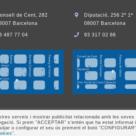
onsell de Cent, 282
Diputació, 256 2º 1ª
8007 Barcelona
08007 Barcelona
3 487 77 04
93 317 02 86
ostres serveis i mostrar publicitat relacionada amb les seves
avegació. Si prem "ACCEPTAR" s'entén que ha estat informat 
7 04 •
info@clinicalopezgimenez.com
| Entitat col·laboradora de 
rebutjar o configurar el seu ús prement el botó "CONFIGURAR"
 cookies
|
Normes d’ús de xarxes socials
| Web desenvolupa
ookies"
.