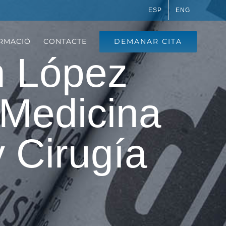
ESP
ENG
DEMANAR CITA
RMACIÓ
CONTACTE
án López
 Medicina
y Cirugía