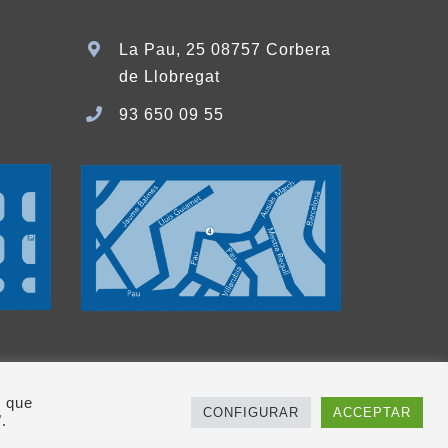
La Pau, 25 08757 Corbera
de Llobregat
93 650 09 55
i que
CONFIGURAR
ACCEPTAR
la
Fundació Nen Déu
|
Finançament
|
Avís
.
da per
Fosbury