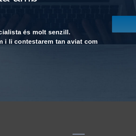
alista és molt senzill.
m i li contestarem tan aviat com