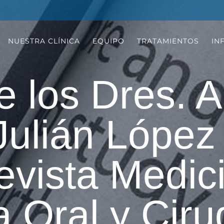
NUESTRA CLÍNICA
EQUIPO
TRATAMIENTOS
IN
de los Dres. 
Julián Lópe
evista Medic
a Oral y Ciru