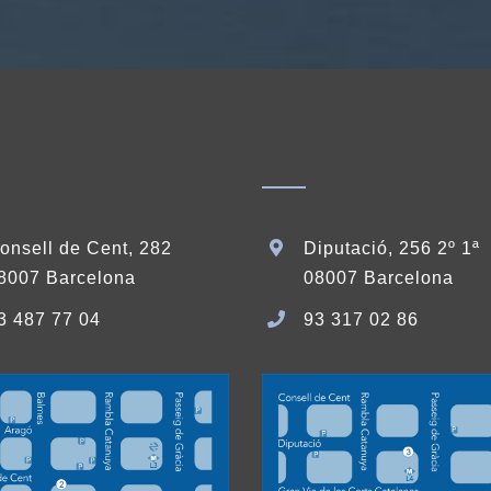
onsell de Cent, 282
Diputació, 256 2º 1ª
8007 Barcelona
08007 Barcelona
3 487 77 04
93 317 02 86