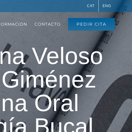
CAT
ENG
PEDIR CITA
FORMACIÓN
CONTACTO
Ana Veloso
z Giménez
ina Oral
gía Bucal